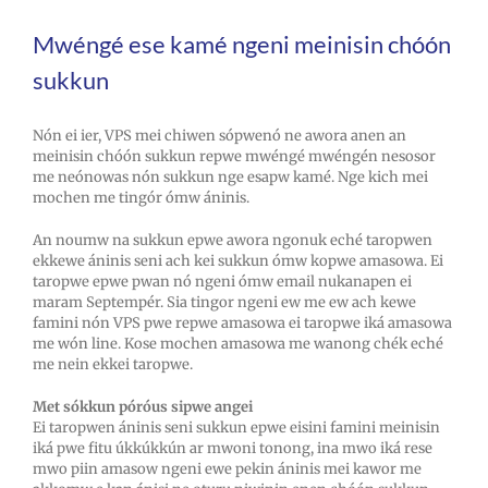
Mwéngé ese kamé ngeni meinisin chóón
sukkun
Nón ei ier, VPS mei chiwen sópwenó ne awora anen an
meinisin chóón sukkun repwe mwéngé mwéngén nesosor
me neónowas nón sukkun nge esapw kamé. Nge kich mei
mochen me tingór ómw áninis.
An noumw na sukkun epwe awora ngonuk eché taropwen
ekkewe áninis seni ach kei sukkun ómw kopwe amasowa. Ei
taropwe epwe pwan nó ngeni ómw email nukanapen ei
maram Septempér. Sia tingor ngeni ew me ew ach kewe
famini nón VPS pwe repwe amasowa ei taropwe iká amasowa
me wón line. Kose mochen amasowa me wanong chék eché
me nein ekkei taropwe.
Met sókkun póróus sipwe angei
Ei taropwen áninis seni sukkun epwe eisini famini meinisin
iká pwe fitu úkkúkkún ar mwoni tonong, ina mwo iká rese
mwo piin amasow ngeni ewe pekin áninis mei kawor me