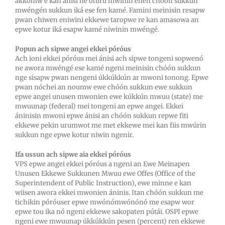
akkomw e kan ánisi ne oturu niwinin enen chóón sukkun
mwéngén sukkun iká ese fen kamé. Famini meinisin resapw
pwan chiwen eniwini ekkewe taropwe re kan amasowa an
epwe kotur iká esapw kamé niwinin mwéngé.
Popun ach sipwe angei ekkei póróus
Ach ioni ekkei póróus mei ánisi ach sipwe tongeni sopwenó
ne awora mwéngé ese kamé ngeni meinisin chóón sukkun
nge sisapw pwan nengeni úkkúkkún ar mwoni tonong. Epwe
pwan nóchei an noumw ewe chóón sukkun ewe sukkun
epwe angei unusen mwonien ewe kúkkún mwuu (state) me
mwuunap (federal) mei tongeni an epwe angei. Ekkei
áninisin mwoni epwe ánisi an chóón sukkun repwe fiti
ekkewe pekin urumwot me met ekkewe mei kan fiis mwúrin
sukkun nge epwe kotur niwin ngenir.
Ifa ussun ach sipwe aia ekkei póróus
VPS epwe angei ekkei póróus a ngeni an Ewe Meinapen
Unusen Ekkewe Sukkunen Mwuu ewe Offes (Office of the
Superintendent of Public Instruction), ewe minne e kan
wiisen awora ekkei mwonien áninis. Itan chóón sukkun me
tichikin póróuser epwe mwónómwónónó me esapw wor
epwe tou ika nó ngeni ekkewe sakopaten pútái. OSPI epwe
ngeni ewe mwuunap úkkúkkún pesen (percent) ren ekkewe