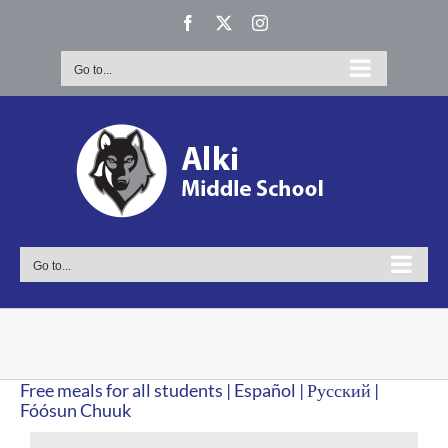
Skip
Facebook
X
Instagram
to
content
Go to...
Go to...
Free meals for all students | Español | Русский |
Fóósun Chuuk