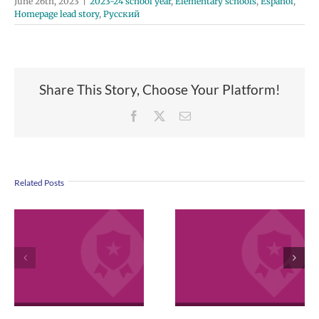
June 26th, 2023
|
2023-24 school year
,
Elementary schools
,
Español
,
Homepage lead story
,
Русский
Share This Story, Choose Your Platform!
Facebook
X
Email
Related Posts
VPS now: 2-5-
April 2026
2026 Español |
Employee
Русский | Fóósu
Excellence
Chuuk
Awards