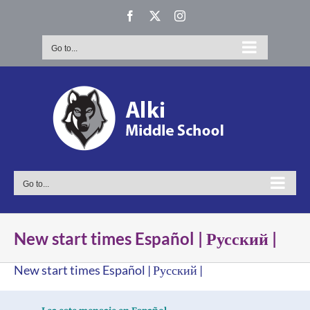
Skip
Facebook
X
Instagram
to
content
Go to...
Go to...
New start times Español | Русский |
New start times Español | Русский |