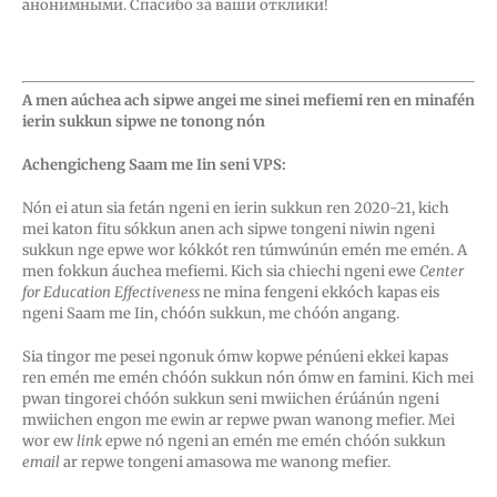
анонимными.
Спасибо за ваши отклики!
A men aúchea ach sipwe angei me sinei mefiemi ren en minafén
ierin sukkun sipwe ne tonong nón
Achengicheng Saam me Iin seni VPS:
Nón ei atun sia fetán ngeni en ierin sukkun ren 2020-21, kich
mei katon fitu sókkun anen ach sipwe tongeni niwin ngeni
sukkun nge epwe wor kókkót ren túmwúnún emén me emén. A
men fokkun áuchea mefiemi. Kich sia chiechi ngeni ewe
Center
for Education Effectiveness
ne mina fengeni ekkóch kapas eis
ngeni Saam me Iin, chóón sukkun, me chóón angang.
Sia tingor me pesei ngonuk ómw kopwe pénúeni ekkei kapas
ren emén me emén chóón sukkun nón ómw en famini. Kich mei
pwan tingorei chóón sukkun seni mwiichen érúánún ngeni
mwiichen engon me ewin ar repwe pwan wanong mefier. Mei
wor ew
link
epwe nó ngeni an emén me emén chóón sukkun
email
ar repwe tongeni amasowa me wanong mefier.