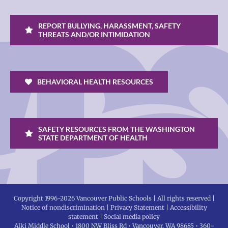
REPORT BULLYING, HARASSMENT, SAFETY
THREATS AND/OR INTIMIDATION
BEHAVIORAL HEALTH RESOURCES
SAFETY RESOURCES FROM THE WASHINGTON
STATE DEPARTMENT OF HEALTH
Copyright 1996-
2026 Vancouver Public Schools | All rights reserved |
Notice of nondiscrimination
|
Privacy Statement
|
Accessibility
statement
|
Social media policy
Alki Middle School • 1800 NW Bliss Rd • Vancouver, WA 98685 • 360-