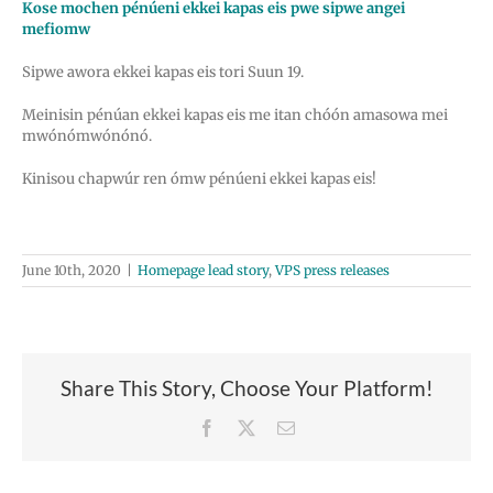
Kose mochen pénúeni ekkei kapas eis pwe sipwe angei
mefiomw
Sipwe awora ekkei kapas eis tori Suun 19.
Meinisin pénúan ekkei kapas eis me itan chóón amasowa mei
mwónómwónónó.
Kinisou chapwúr ren ómw pénúeni ekkei kapas eis!
June 10th, 2020
|
Homepage lead story
,
VPS press releases
Share This Story, Choose Your Platform!
Facebook
X
Email