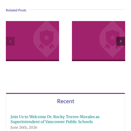
Related Posts
VPS now: 2-5-
April 2026
2026 Español |
Employee
Русский | Fóósu
Excellence
Chuuk
Awards
Recent
Join Us to Welcome Dr. Rocky Torres-Morales as
Superintendent of Vancouver Public Schools
June 26th, 2026