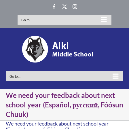
Skip
Facebook
X
Instagram
to
content
Go to...
Go to...
We need your feedback about next
school year (Español, русский, Fóósun
Chuuk)
We need your feedback about next school year