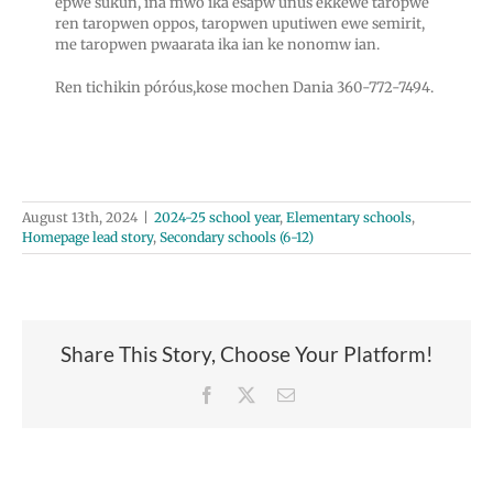
epwe sukun, ina mwo ika esapw unus ekkewe taropwe
ren taropwen oppos, taropwen uputiwen ewe semirit,
me taropwen pwaarata ika ian ke nonomw ian.
Ren tichikin póróus,kose mochen Dania 360-772-7494.
August 13th, 2024
|
2024-25 school year
,
Elementary schools
,
Homepage lead story
,
Secondary schools (6-12)
Share This Story, Choose Your Platform!
Facebook
X
Email