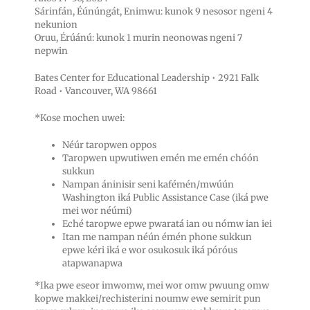
Sárinfán, Éúnúngát, Enimwu: kunok 9 nesosor ngeni 4
nekunion
Oruu, Érúánú: kunok 1 murin neonowas ngeni 7
nepwin
Bates Center for Educational Leadership • 2921 Falk
Road • Vancouver, WA 98661
*Kose mochen uwei:
Néúr taropwen oppos
Taropwen upwutiwen emén me emén chóón
sukkun
Nampan áninisir seni kafémén/mwúún
Washington iká Public Assistance Case (iká pwe
mei wor néúmi)
Eché taropwe epwe pwaratá ian ou nómw ian iei
Itan me nampan néún émén phone sukkun
epwe kéri iká e wor osukosuk iká póróus
atapwanapwa
*Ika pwe eseor imwomw, mei wor omw pwuung omw
kopwe makkei/rechisterini noumw ewe semirit pun