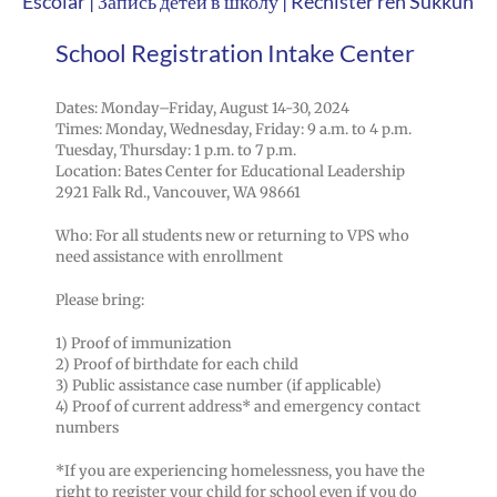
Escolar | Запись детей в школу | Rechister ren Sukkun
School Registration Intake Center
Dates: Monday–Friday, August 14-30, 2024
Times: Monday, Wednesday, Friday: 9 a.m. to 4 p.m.
Tuesday, Thursday: 1 p.m. to 7 p.m.
Location: Bates Center for Educational Leadership
2921 Falk Rd., Vancouver, WA 98661
Who: For all students new or returning to VPS who
need assistance with enrollment
Please bring:
1) Proof of immunization
2) Proof of birthdate for each child
3) Public assistance case number (if applicable)
4) Proof of current address* and emergency contact
numbers
*If you are experiencing homelessness, you have the
right to register your child for school even if you do