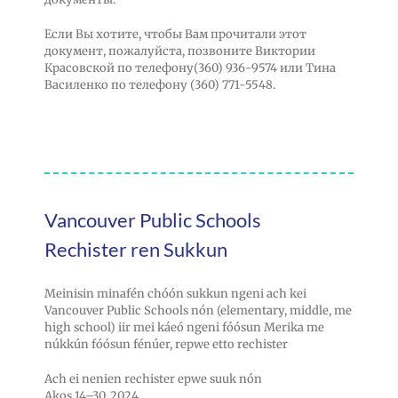
Если Вы хотите, чтобы Вам прочитали этот
документ, пожалуйста, позвоните Виктории
Красовской по телефону(360) 936-9574 или Тина
Василенко по телефону (360) 771-5548.
Vancouver Public Schools
Rechister ren Sukkun
Meinisin minafén chóón sukkun ngeni ach kei
Vancouver Public Schools nón (elementary, middle, me
high school) iir mei káeó ngeni fóósun Merika me
núkkún fóósun fénúer, repwe etto rechister
Ach ei nenien rechister epwe suuk nón
Akos 14–30, 2024