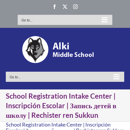
Skip
Facebook
X
Instagram
to
content
Go to...
Go to...
School Registration Intake Center |
Inscripción Escolar | Запись детей в
школу | Rechister ren Sukkun
School Registration Intake Center | Inscripción