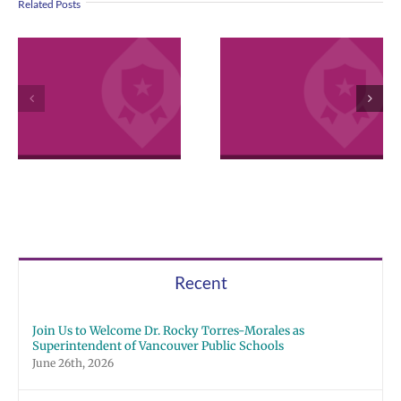
Related Posts
VPS now: 2-5-
April 2026
2026 Español |
Employee
Русский | Fóósu
Excellence
Chuuk
Awards
Recent
Join Us to Welcome Dr. Rocky Torres-Morales as
Superintendent of Vancouver Public Schools
June 26th, 2026