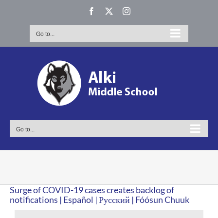
Skip
Facebook
X
Instagram
to
content
Go to...
Go to...
Surge of COVID-19 cases creates backlog of
notifications | Español | Русский | Fóósun Chuuk