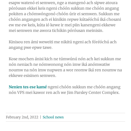
esapw watenó ei semwen, nge a mangenó ach sipwe atoura
póróusan ekkei keis ngeni chóón sukkun me chóón angang
pokiten a chómwóngonó chóón úrir ei semwen. Sukkun me
chóón angangen ach ei kinikin repwe kútaéóchú iká chosani
ew me ew keis, kúta ió kewe ir mei piin kanengeni ekkewe
mei semwen me awora tichikin póróusan meinisin.
Kinisou ren ámi weweiti me nikitú ngeni ach fóréóchú ach
angang pwe epwe tawe.
Kose mochen ánisi kich ne túmwúnú nón ach kei sukkun me
nón neniach ne nómwonong nón imw iká anómwatiw
noumw na nón imw nupwen a wor reomw iká ren noumw na
ekkewe esisinen semwen.
Nenien tes ese kamé
ngeni chóón sukkun me chóón angang
nón VPS mei kawor ren ach we Jim Parsley Center Complex.
February 2nd, 2022
|
School news