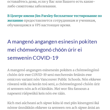
оставайтесь дома, если у Вас или Вашего есть какие-
либо симптомы заболевания.
В Центре имени Jim Parsley бесплатное тестирование по
желанию
предоставляется сотрудникам и ученикам,
обучающимся в
VPS
настоящее время.
A mangenó angangen esinesin pokiten
mei chómwóngonó chóón úrir ei
semwenin COVID-19
A mangenó angangen esinenesin pokiten a chómwóngónó
chóón úrir ewe COVID-19 seni mecheresin fetánin ewe
omicron variant nón Vancouver Public Schools. Nón ekkewe
rúwanú wiik sia kerán toú seni, a chómwóngonó chóón úrir
ei semwen nón ach ei kinikin. Mei wor fitu fansoun a
napeseni rúépwúkú keis nón ew ráán.
Kich mei aúcheani ach sipwe kúta ió mei piin kinengeni iká
nómw únnúkkún ekkewe ra semwen ren ach sipwe ánisi an