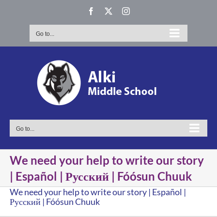
Skip
Facebook
X
Instagram
to
content
Go to...
Go to...
We need your help to write our story
| Español | Русский | Fóósun Chuuk
We need your help to write our story | Español |
Русский | Fóósun Chuuk