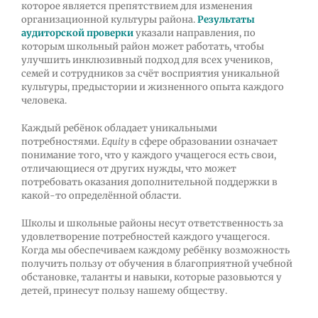
которое является препятствием для изменения
организационной культуры района.
Результаты
аудиторской проверки
указали направления, по
которым школьный район может работать, чтобы
улучшить инклюзивный подход для всех учеников,
семей и сотрудников за счёт восприятия уникальной
культуры, предыстории и жизненного опыта каждого
человека.
Каждый ребёнок обладает уникальными
потребностями.
Equity
в сфере образовании означает
понимание того, что у каждого учащегося есть свои,
отличающиеся от других нужды, что может
потребовать оказания дополнительной поддержки в
какой-то определённой области.
Школы и школьные районы несут ответственность за
удовлетворение потребностей каждого учащегося.
Когда мы обеспечиваем каждому ребёнку возможность
получить пользу от обучения в благоприятной учебной
обстановке, таланты и навыки, которые разовьются у
детей, принесут пользу нашему обществу.