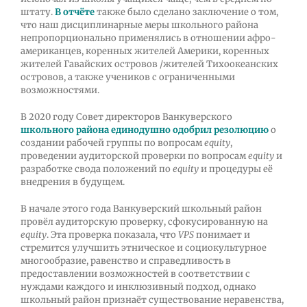
штату.
В отчёте
также было сделано заключение о том,
что наш дисциплинарные меры школьного района
непропорционально применялись в отношении афро-
американцев, коренных жителей Америки, коренных
жителей Гавайских островов /жителей Тихоокеанских
островов, а также учеников с ограниченными
возможностями.
В 2020 году Совет директоров Ванкуверского
школьного района единодушно одобрил резолюцию
о
создании рабочей группы по вопросам
equity
,
проведении аудиторской проверки по вопросам
equity
и
разработке свода положений по
equity
и процедуры её
внедрения в будущем.
В начале этого года Ванкуверский школьный район
провёл аудиторскую проверку, сфокусированную на
equity
. Эта проверка показала, что
VPS
понимает и
стремится улучшить этническое и социокультурное
многообразие, равенство и справедливость в
предоставлении возможностей в соответствии с
нуждами каждого и инклюзивный подход, однако
школьный район признаёт существование неравенства,