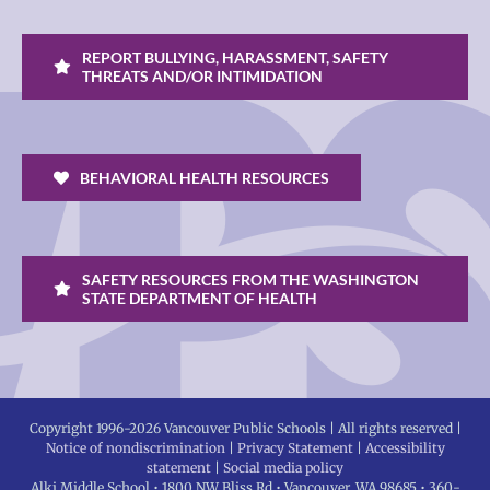
REPORT BULLYING, HARASSMENT, SAFETY
THREATS AND/OR INTIMIDATION
BEHAVIORAL HEALTH RESOURCES
SAFETY RESOURCES FROM THE WASHINGTON
STATE DEPARTMENT OF HEALTH
Copyright 1996-
2026 Vancouver Public Schools | All rights reserved |
Notice of nondiscrimination
|
Privacy Statement
|
Accessibility
statement
|
Social media policy
Alki Middle School • 1800 NW Bliss Rd • Vancouver, WA 98685 • 360-