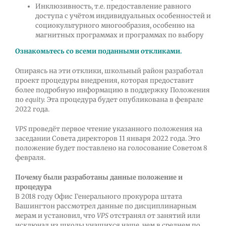
Инклюзивность, т.е. предоставление равного
доступа с учётом индивидуальных особенностей и
социокультурного многообразия, особенно на
магнитных программах и программах по выбору
Ознакомьтесь со всеми поданными откликами.
Опираясь на эти отклики, школьный район разработал
проект процедуры внедрения, которая предоставит
более подробную информацию в поддержку Положения
по
equity.
Эта процедура будет опубликована в феврале
2022 года.
VPS
проведёт первое чтение указанного положения на
заседании Совета директоров 11 января 2022 года. Это
положение будет поставлено на голосование Советом 8
февраля.
Почему были разработаны данные положение и
процедура
В 2018 году Офис Генерального прокурора штата
Вашингтон рассмотрел данные по дисциплинарным
мерам и установил, что
VPS
отстранял от занятий или
исключал из школы учащихся чаще, чем в среднем по