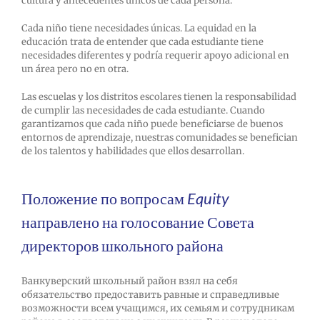
cultura y antecedentes únicos de cada persona.
Cada niño tiene necesidades únicas. La equidad en la
educación trata de entender que cada estudiante tiene
necesidades diferentes y podría requerir apoyo adicional en
un área pero no en otra.
Las escuelas y los distritos escolares tienen la responsabilidad
de cumplir las necesidades de cada estudiante. Cuando
garantizamos que cada niño puede beneficiarse de buenos
entornos de aprendizaje, nuestras comunidades se benefician
de los talentos y habilidades que ellos desarrollan.
Положение по вопросам
Equity
направлено на голосование Совета
директоров школьного района
Ванкуверский школьный район взял на себя
обязательство предоставить равные и справедливые
возможности всем учащимся, их семьям и сотрудникам