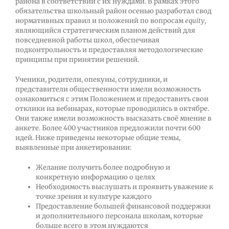
района в соответствии с их нуждами. В рамках этого
обязательства школьный район осенью разработал свод
нормативных правил и положений по вопросам
equity
,
являющийся стратегическим планом действий для
повседневной работы школ, обеспечивая
подконтрольность и предоставляя методологические
принципы при принятии решений.
Ученики, родители, опекуны, сотрудники, и
представители общественности имели возможность
ознакомиться с этим Положением и предоставить свои
отклики на вебинарах, которые проводились в октябре.
Они также имели возможность высказать своё мнение в
анкете. Более 400 участников предложили почти 600
идей. Ниже приведены некоторые общие темы,
выявленные при анкетировании:
Желание получить более подробную и
конкретную информацию о целях
Необходимость выслушать и проявить уважение к
точке зрения и культуре каждого
Предоставление большей финансовой поддержки
и дополнительного персонала школам, которые
больше всего в этом нуждаются