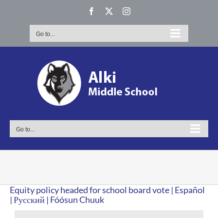
Skip
Facebook
X
Instagram
to
content
Go to...
Go to...
Equity policy headed for school board vote | Español
| Русский | Fóósun Chuuk