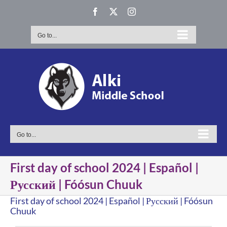
Skip
Facebook
X
Instagram
to
content
Go to...
Go to...
First day of school 2024 | Español |
Русский | Fóósun Chuuk
First day of school 2024 | Español | Русский | Fóósun
Chuuk