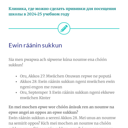
Клиника, где можно сделать прививки для посещения
школы в 2024-25 учебном году
Ewin ráánin sukkun
Sia men pwapwa ach sipwene kúna noumw ena chóón
sukkun!
Oru, Akkos 27: Mwiichen Onuwan repwe ne poputá
Akkos 28: Ewin ráánin sukkun ngeni mwiichen ewin
ngeni engon me ruwan
Oru, Septemper 3: Ewin ráánin sukkun ngeni ekkewe
mwiichen Kinter
En mei mochen epwe wor chóón ánisuk ren an noumw na
epwe angei an oppos an epwe sukkun?
Ewin ráánin sukkun a sereni Akkos 28. Mei unus an noumw
na semirit oppos? Kich mei mochen an noumw na chóón