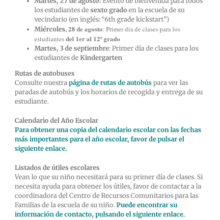
Martes, 27 de agosto:
Evento de bienvenida para todos
los estudiantes de
sexto grado
en la escuela de su
vecindario (en inglés: “6th grade kickstart”)
, 28 de agosto
: Primer día de clases para los
Miércoles
del 1er al 12º grado
estudiantes
Martes, 3 de septiembre
: Primer día de clases para los
estudiantes de
Kindergarten
Rutas de autobuses
Consulte nuestra
página de rutas de autobús
para ver las
paradas de autobús y los horarios de recogida y entrega de su
estudiante.
Calendario del Año Escolar
Para obtener una copia del calendario escolar con las fechas
más importantes para el año escolar, favor de pulsar el
siguiente enlace.
Listados de útiles escolares
Vean lo que su niño necesitará para su primer día de clases. Si
necesita ayuda para obtener los útiles, favor de contactar a la
coordinadora del Centro de Recursos Comunitarios para las
Familias de la escuela de su niño.
Puede encontrar su
información de contacto, pulsando el siguiente enlace.