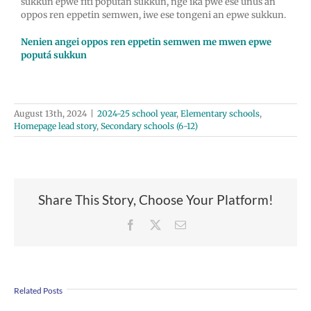
sukkun epwe fiti popután sukkun, nge iká pwe ese unus an
oppos ren eppetin semwen, iwe ese tongeni an epwe sukkun.
Nenien angei oppos ren eppetin semwen me mwen epwe
poputá sukkun
August 13th, 2024
|
2024-25 school year
,
Elementary schools
,
Homepage lead story
,
Secondary schools (6-12)
Share This Story, Choose Your Platform!
Facebook
X
Email
Related Posts