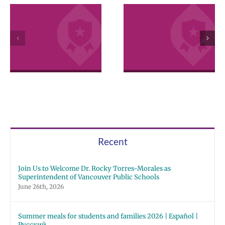
VPS now: 2-5-
April 2026
2026 Español |
Employee
Русский | Fóósu
Excellence
Chuuk
Awards
Recent
Join Us to Welcome Dr. Rocky Torres-Morales as
Superintendent of Vancouver Public Schools
June 26th, 2026
Summer meals for students and families 2026 | Español |
Русский