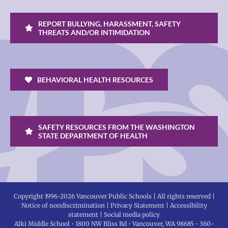
REPORT BULLYING, HARASSMENT, SAFETY
THREATS AND/OR INTIMIDATION
BEHAVIORAL HEALTH RESOURCES
SAFETY RESOURCES FROM THE WASHINGTON
STATE DEPARTMENT OF HEALTH
Copyright 1996-
2026 Vancouver Public Schools | All rights reserved |
Notice of nondiscrimination
|
Privacy Statement
|
Accessibility
statement
|
Social media policy
Alki Middle School • 1800 NW Bliss Rd • Vancouver, WA 98685 • 360-