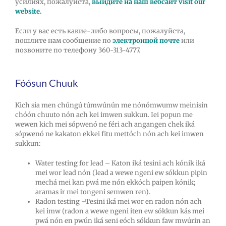
усилиях, пожалуйста,
выйдите на наш вебсайт visit our
website.
Если у вас есть какие-либо вопросы, пожалуйста,
пошлите нам сообщение по
электронной почте
или
позвоните по телефону 360-313-4777.
Fóósun Chuuk
Kich sia men chúngú túmwúnún me nónómwumw meinisin
chóón chuuto nón ach kei imwen sukkun. Iei popun me
wewen kich mei sópwenó ne féri ach angangen chek iká
sópwenó ne kakaton ekkei fitu mettóch nón ach kei imwen
sukkun:
Water testing for lead – Katon iká tesini ach kónik iká
mei wor lead nón (lead a wewe ngeni ew sókkun pipin
mechá mei kan pwá me nón ekkóch paipen kónik;
aramas ir mei tongeni semwen ren).
Radon testing –Tesini iká mei wor en radon nón ach
kei imw (radon a wewe ngeni iten ew sókkun kás mei
pwá nón en pwún iká seni eóch sókkun faw mwúrin an