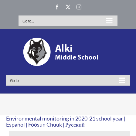
Skip
Facebook
X
Instagram
to
content
Go to...
Go to...
Environmental monitoring in 2020-21 school year |
Español | Fóósun Chuuk | Русский