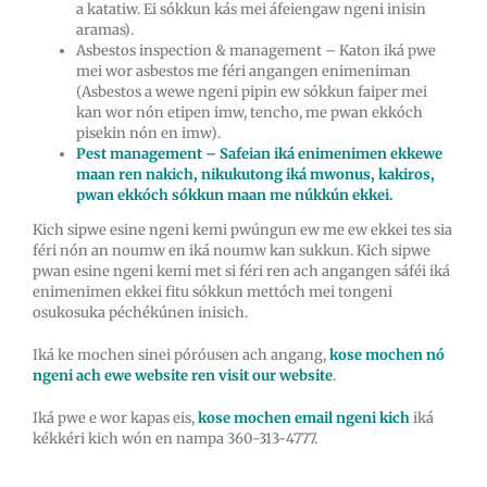
a katatiw. Ei sókkun kás mei áfeiengaw ngeni inisin
aramas).
Asbestos inspection & management – Katon iká pwe
mei wor asbestos me féri angangen enimeniman
(Asbestos a wewe ngeni pipin ew sókkun faiper mei
kan wor nón etipen imw, tencho, me pwan ekkóch
pisekin nón en imw).
Pest management – Safeian iká enimenimen ekkewe
maan ren nakich, nikukutong iká mwonus, kakiros,
pwan ekkóch sókkun maan me núkkún ekkei.
Kich sipwe esine ngeni kemi pwúngun ew me ew ekkei tes sia
féri nón an noumw en iká noumw kan sukkun. Kich sipwe
pwan esine ngeni kemi met si féri ren ach angangen sáféi iká
enimenimen ekkei fitu sókkun mettóch mei tongeni
osukosuka péchékúnen inisich.
Iká ke mochen sinei póróusen ach angang,
kose mochen nó
ngeni ach ewe website ren visit our website
.
Iká pwe e wor kapas eis,
kose mochen email ngeni kich
iká
kékkéri kich wón en nampa 360-313-4777.